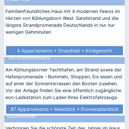
• Barrierefrei • Allergikergeeignet
Familienfreundliches Haus mit 4 modernen Fewos im
Herzen von Kühlungsborn West. Sandstrand und die
längste Strandpromenade Deutschlands in nur nur
wenigen Gehminuten
4 Appartements • Strandnah • Kindgerecht
Yachthafenresidenz
• Allergikergeeignet
Am Kühlungsborner Yachthafen, am Strand sowie der
Hafenpromenade - Bummeln, Shoppen, Eis essen und
auf einer der Sonnenterrassen den Booten zusehen.
Vor der Anlage finden Sie eine öffentlich zugängliche
eon-Ladestation zum Laden Ihres Elektrofahrzeugs.
87 Appartements • Meerblick • Promenadenblick
Glückswinkel
• Kindgerecht • Barrierefrei
Verbringen Sie die schönste Zeit des Jahres im Haus