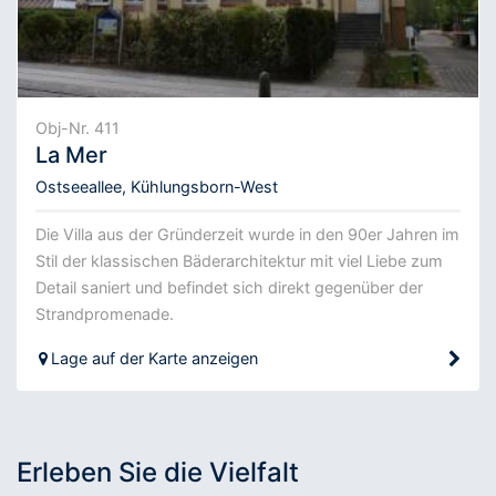
Obj-Nr. 411
La Mer
Ostseeallee, Kühlungsborn-West
Die Villa aus der Gründerzeit wurde in den 90er Jahren im
Stil der klassischen Bäderarchitektur mit viel Liebe zum
Detail saniert und befindet sich direkt gegenüber der
Strandpromenade.
Lage auf der Karte anzeigen
Erleben Sie die Vielfalt