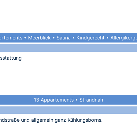
rtements • Meerblick • Sauna • Kindgerecht • Allergikerg
sstattung
13 Appartements • Strandnah
andstraße und allgemein ganz Kühlungsborns.