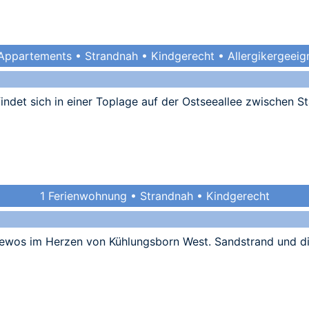
Appartements • Strandnah • Kindgerecht • Allergikergeeig
det sich in einer Toplage auf der Ostseeallee zwischen S
1 Ferienwohnung • Strandnah • Kindgerecht
Fewos im Herzen von Kühlungsborn West. Sandstrand und d