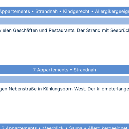
Appartements • Strandnah • Kindgerecht • Allergikergeeig
 vielen Geschäften und Restaurants. Der Strand mit Seebrü
7 Appartements • Strandnah
higen Nebenstraße in Kühlungsborn-West. Der kilometerlang
6 Appartements • Meerblick • Sauna • Allergikergeeignet