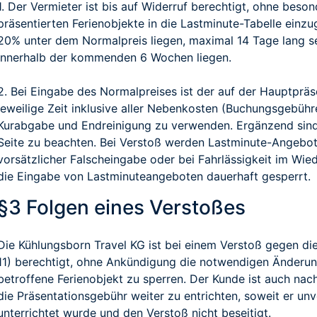
1. Der Vermieter ist bis auf Widerruf berechtigt, ohne beson
präsentierten Ferienobjekte in die Lastminute-Tabelle ein
20% unter dem Normalpreis liegen, maximal 14 Tage lang se
innerhalb der kommenden 6 Wochen liegen.
2. Bei Eingabe des Normalpreises ist der auf der Hauptpräs
jeweilige Zeit inklusive aller Nebenkosten (Buchungsgebühre
Kurabgabe und Endreinigung zu verwenden. Ergänzend sind
Seite zu beachten. Bei Verstoß werden Lastminute-Angebot
vorsätzlicher Falscheingabe oder bei Fahrlässigkeit im Wie
die Eingabe von Lastminuteangeboten dauerhaft gesperrt.
§3 Folgen eines Verstoßes
Die Kühlungsborn Travel KG ist bei einem Verstoß gegen d
11) berechtigt, ohne Ankündigung die notwendigen Änderu
betroffene Ferienobjekt zu sperren. Der Kunde ist auch nac
die Präsentationsgebühr weiter zu entrichten, soweit er un
unterrichtet wurde und den Verstoß nicht beseitigt.