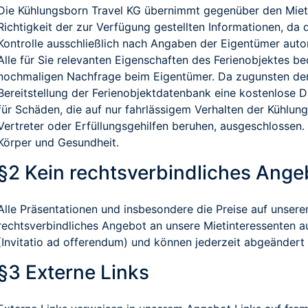
Die Kühlungsborn Travel KG übernimmt gegenüber den Mieti
Richtigkeit der zur Verfügung gestellten Informationen, da
Kontrolle ausschließlich nach Angaben der Eigentümer autom
Alle für Sie relevanten Eigenschaften des Ferienobjektes be
nochmaligen Nachfrage beim Eigentümer. Da zugunsten der
Bereitstellung der Ferienobjektdatenbank eine kostenlose Di
für Schäden, die auf nur fahrlässigem Verhalten der Kühlung
Vertreter oder Erfüllungsgehilfen beruhen, ausgeschlossen. 
Körper und Gesundheit.
§2 Kein rechtsverbindliches Ange
Alle Präsentationen und insbesondere die Preise auf unseren 
rechtsverbindliches Angebot an unsere Mietinteressenten a
(Invitatio ad offerendum) und können jederzeit abgeändert
§3 Externe Links