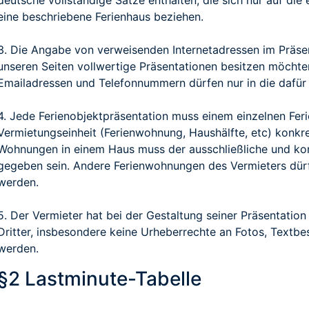
deutsche vollständige Sätze enthalten, die sich nur auf di
eine beschriebene Ferienhaus beziehen.
3. Die Angabe von verweisenden Internetadressen im Präsent
unseren Seiten vollwertige Präsentationen besitzen möchte
Emailadressen und Telefonnummern dürfen nur in die dafür
4. Jede Ferienobjektpräsentation muss einem einzelnen Ferie
Vermietungseinheit (Ferienwohnung, Haushälfte, etc) konkr
Wohnungen in einem Haus muss der ausschließliche und ko
gegeben sein. Andere Ferienwohnungen des Vermieters dürf
werden.
5. Der Vermieter hat bei der Gestaltung seiner Präsentation
Dritter, insbesondere keine Urheberrechte an Fotos, Textb
werden.
§2 Lastminute-Tabelle