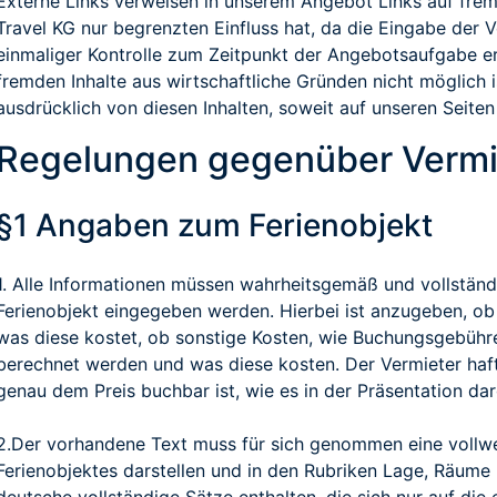
Externe Links verweisen in unserem Angebot Links auf frem
Travel KG nur begrenzten Einfluss hat, da die Eingabe der 
einmaliger Kontrolle zum Zeitpunkt der Angebotsaufgabe er
fremden Inhalte aus wirtschaftliche Gründen nicht möglich i
ausdrücklich von diesen Inhalten, soweit auf unseren Seiten 
Regelungen gegenüber Vermi
§1 Angaben zum Ferienobjekt
1. Alle Informationen müssen wahrheitsgemäß und vollständi
Ferienobjekt eingegeben werden. Hierbei ist anzugeben, ob
was diese kostet, ob sonstige Kosten, wie Buchungsgebühre
berechnet werden und was diese kosten. Der Vermieter haft
genau dem Preis buchbar ist, wie es in der Präsentation darg
2.Der vorhandene Text muss für sich genommen eine vollwe
Ferienobjektes darstellen und in den Rubriken Lage, Räume